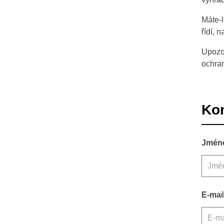
Máte-l
řídí, 
Upozor
ochran
Kon
Jmén
E-mai