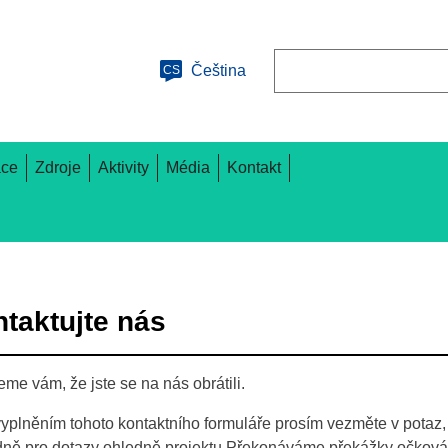
Hledat
Čeština
CS
ace
Zdroje
Aktivity
Média
Kontakt
taktujte nás
me vám, že jste se na nás obrátili.
yplněním tohoto kontaktního formuláře prosím vezměte v potaz, 
dně pro dotazy ohledně projektu Překonáváme překážky očkov