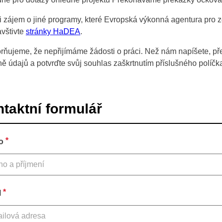
i zájem o jiné programy, které Evropská výkonná agentura pro z
navštivte
stránky HaDEA
.
ňujeme, že nepřijímáme žádosti o práci. Než nám napíšete, př
ě údajů a potvrďte svůj souhlas zaškrtnutím příslušného políčk
taktní formulář
*
o
*
l