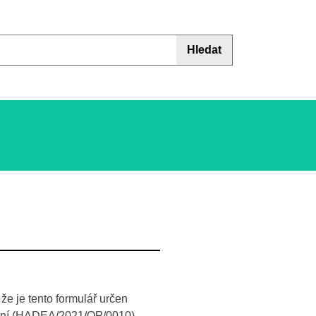
Hledat
že je tento formulář určen
ání (HADEA/2021/OP/0010).