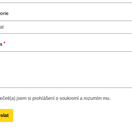
orie
*
a
ečetl(a) jsem si prohlášení o soukromí a rozumím mu.
slat