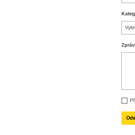
Kateg
Zpráv
Př
Ode