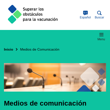
Skip
to
main
ES
content
Español
Buscar
Menu
Inicio
Medios de Comunicación
Medios de comunicación