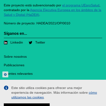
Este proyecto está subvencionado por
el programa UEproSalud
,
contratado por la
Agencia Ejecutiva Europea en los ámbitos de la
Salud y Digital (HaDEA)
.
Número de proyecto: HADEA/2021/OP/0010
Síganos en...
Linkedin
Twitter
Footer
Sobre nosotros
Publicaciones
Fuentes relevantes
Privacy settings
Medios de comunicación
Este sitio utiliza cookies para ofrecer una mejor
Contacto
experiencia de navegación. Más información sobre
cómo
utilizamos las cookies
.
Cookies