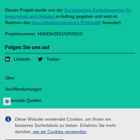
Dieses Projekt wurde von der
Europäischen Exekutivagentur für
Gesundheit und Digitales
in Auftrag gegeben und wird im
Rahmen des
Gesundheitsprogramms EU4health
finanziert.
Projektnummer: HADEA/2021/OP/0010
Folgen Sie uns auf
Linkedin
Twitter
Footer
Über
Veröffentlichungen
Relevante Quellen
Datenschutzeinstellungen
Medien
Diese Website verwendet Cookies, um Ihnen ein
Cookies
besseres Surferlebnis zu bieten. Erfahren Sie mehr
darüber,
wie wir Cookies verwenden
.
Kontakt