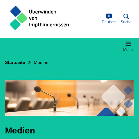
Skip
to
main
DE
content
Deutsch
Suche
Menu
Startseite
Medien
Medien