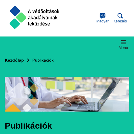
Skip
to
main
HU
content
Magyar
Keresés
Menu
Kezdőlap
Publikációk
Publikációk