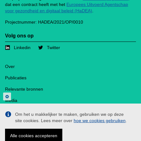
dat een contract heeft met het
Europees Uitvoerd Agentschap
voor gezondheid en digitaal beleid (HaDEA)
.
Projectnummer: HADEA/2021/OP/0010
Volg ons op
Linkedin
Twitter
Footer
Over
Publicaties
Relevante bronnen
Privacy settings
Media
Contact
Om het u makkelijker te maken, gebruiken we op deze
site cookies. Lees meer over
hoe we cookies gebruiken
.
Cookies
Privacybeleid
Alle cookies accepteren