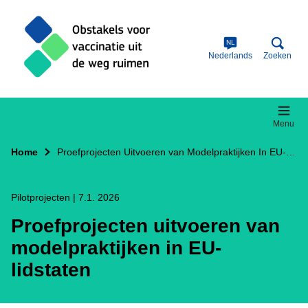
Skip
to
main
content
NL
Nederlands
Zoeken
Menu
Home
Proefprojecten Uitvoeren van Modelpraktijken In EU-lidstaten
Pilotprojecten
|
7.1. 2026
Proefprojecten uitvoeren van
modelpraktijken in EU-
lidstaten