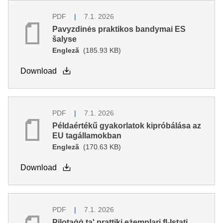
PDF
7.1. 2026
Pavyzdinės praktikos bandymai ES
šalyse
Engleză
(185.93 KB)
Download
PDF
7.1. 2026
Példaértékű gyakorlatok kipróbálása az
EU tagállamokban
Engleză
(170.63 KB)
Download
PDF
7.1. 2026
Pilotaġġ ta' prattiki eżemplari fl-Istati