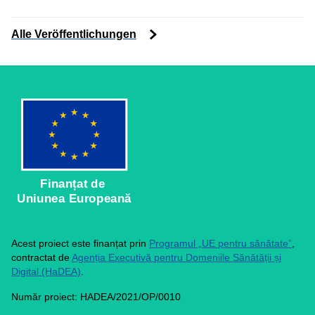
Alle Veröffentlichungen
Finanțat de
Uniunea Europeană
Acest proiect este finanțat prin
Programul „UE pentru sănătate”
,
contractat de
Agenția Executivă pentru Domeniile Sănătății și
Digital (HaDEA)
.
Număr proiect: HADEA/2021/OP/0010