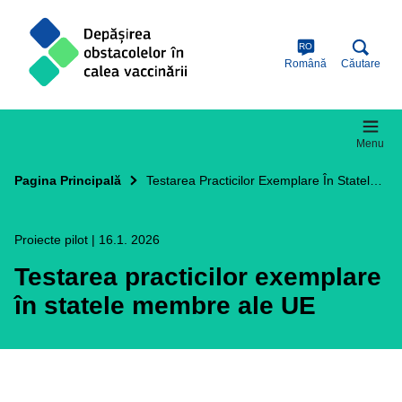
Skip
T
to
main
RO
content
Română
Căutare
Menu
Pagina Principală
Testarea Practicilor Exemplare În Statele Membre Ale UE
Proiecte pilot
|
16.1. 2026
Testarea practicilor exemplare
în statele membre ale UE