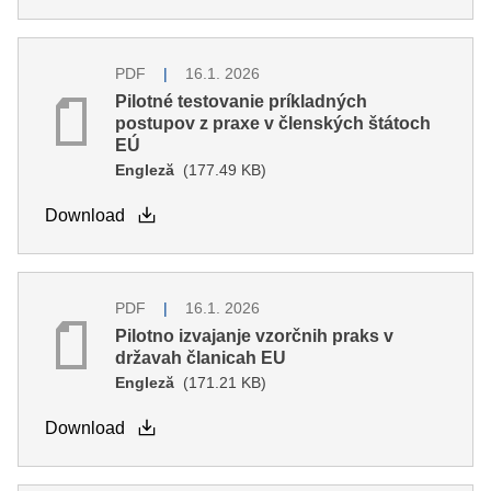
PDF
16.1. 2026
Pilotné testovanie príkladných
postupov z praxe v členských štátoch
EÚ
Engleză
(177.49 KB)
Download
PDF
16.1. 2026
Pilotno izvajanje vzorčnih praks v
državah članicah EU
Engleză
(171.21 KB)
Download