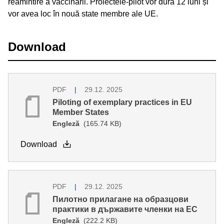
reamintire a vaccinării. Proiectele-pilot vor dura 12 luni și
vor avea loc în nouă state membre ale UE.
Download
PDF
29.12. 2025
Piloting of exemplary practices in EU
Member States
Engleză
(165.74 KB)
Download
PDF
29.12. 2025
Пилотно прилагане на образцови
практики в държавите членки на ЕС
Engleză
(222.2 KB)