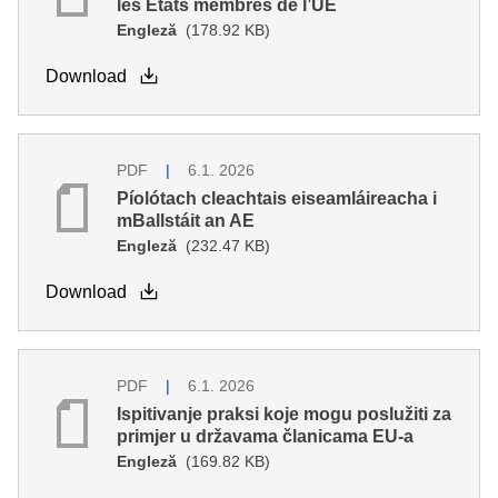
les États membres de l’UE
Engleză
(178.92 KB)
Download
PDF
6.1. 2026
Píolótach cleachtais eiseamláireacha i
mBallstáit an AE
Engleză
(232.47 KB)
Download
PDF
6.1. 2026
Ispitivanje praksi koje mogu poslužiti za
primjer u državama članicama EU-a
Engleză
(169.82 KB)