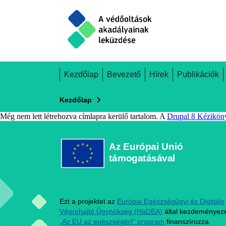
Skip
to
main
content
Main
Kezdőlap
Bevezető
Hírek
Publikációk
navigation
Kezdőlap
Még nem lett létrehozva címlapra kerülő tartalom. A
Drupal 8 Kézikön
Az Európai Unió
támogatásával
Ezt a projektet az
Európai Egészségügyi és Digitális
Végrehajtó Ügynökség (HaDEA)
által kezdeményeze
„Az EU az egészségért” program
finanszírozza.