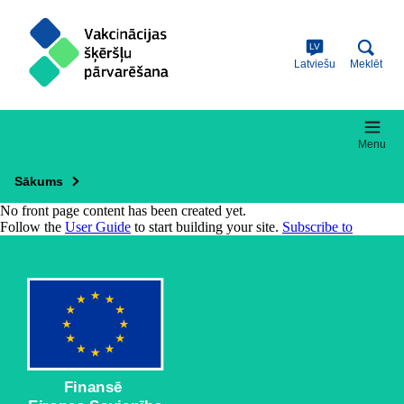
Skip
to
main
LV
content
Latviešu
Meklēt
Menu
Sākums
No front page content has been created yet.
Follow the
User Guide
to start building your site.
Subscribe to
Finansē