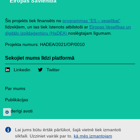
Eiropas Savienība
Šis projekts tiek finansēts no
programmas "ES – veselībai"
līdzekļiem, un tas tiek īstenots atbilstoši ar
Eiropas Veselības un
digitālo izpildaģentūru (HaDEA)
noslēgtajam līgumam.
Projekta numurs: HADEA/2021/OP/0010
Sekojiet mums līdzi platformā
Linkedin
Twitter
Footer
Par mums
Publikācijas
Noderīgi avoti
Privacy settings
Preses sadaļa
Lai jums būtu ērtāk pārlūkot, šajā vietnē tiek izmantoti
Kontakti
sīkfaili. Uzziniet vairāk par to,
kā mēs izmantojam