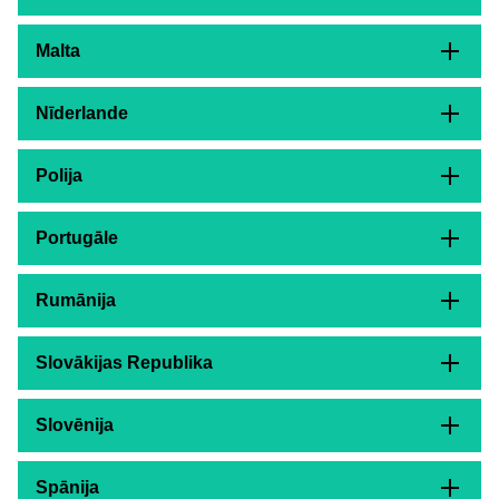
Malta
Nīderlande
Polija
Portugāle
Rumānija
Slovākijas Republika
Slovēnija
Spānija