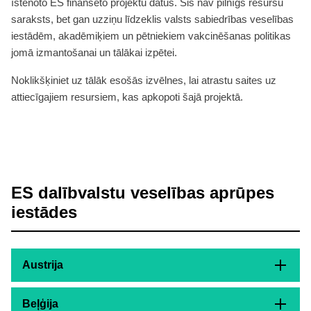
īstenoto ES finansēto projektu datus. Šis nav pilnīgs resursu
saraksts, bet gan uzziņu līdzeklis valsts sabiedrības veselības
iestādēm, akadēmiķiem un pētniekiem vakcinēšanas politikas
jomā izmantošanai un tālākai izpētei.
Noklikšķiniet uz tālāk esošās izvēlnes, lai atrastu saites uz
attiecīgajiem resursiem, kas apkopoti šajā projektā.
ES dalībvalstu veselības aprūpes
iestādes
Austrija
Beļģija