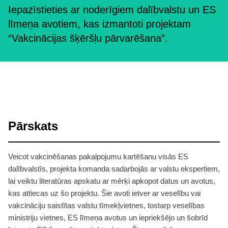
Iepazīstieties ar noderīgiem dalībvalstu un ES
līmeņa avotiem, kas izmantoti projektam
“Vakcinācijas šķēršļu pārvarēšana”.
Pārskats
Veicot vakcinēšanas pakalpojumu kartēšanu visās ES
dalībvalstīs, projekta komanda sadarbojās ar valstu ekspertiem,
lai veiktu literatūras apskatu ar mērķi apkopot datus un avotus,
kas attiecas uz šo projektu. Šie avoti ietver ar veselību vai
vakcināciju saistītas valstu tīmekļvietnes, tostarp veselības
ministriju vietnes, ES līmeņa avotus un iepriekšējo un šobrīd