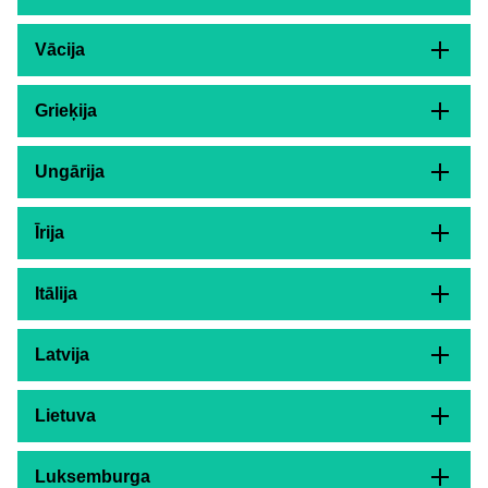
Vācija
Grieķija
Ungārija
Īrija
Itālija
Latvija
Lietuva
Luksemburga