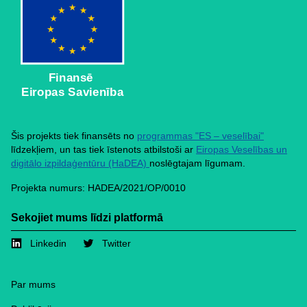
Finansē
Eiropas Savienība
Šis projekts tiek finansēts no
programmas "ES – veselībai"
līdzekļiem, un tas tiek īstenots atbilstoši ar
Eiropas Veselības un
digitālo izpildaģentūru (HaDEA)
noslēgtajam līgumam.
Projekta numurs: HADEA/2021/OP/0010
Sekojiet mums līdzi platformā
Linkedin
Twitter
Footer
Par mums