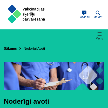
Skip
to
main
LV
content
Latviešu
Meklēt
Menu
Sākums
Noderīgi Avoti
Noderīgi avoti