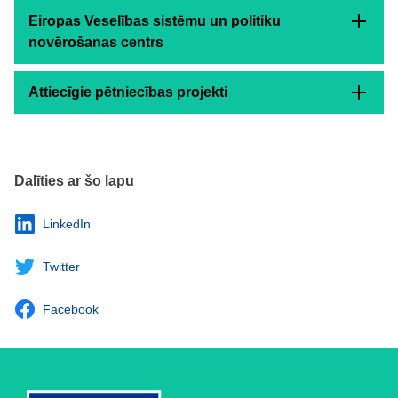
Eiropas Veselības sistēmu un politiku
novērošanas centrs
Attiecīgie pētniecības projekti
Dalīties ar šo lapu
LinkedIn
Twitter
Facebook