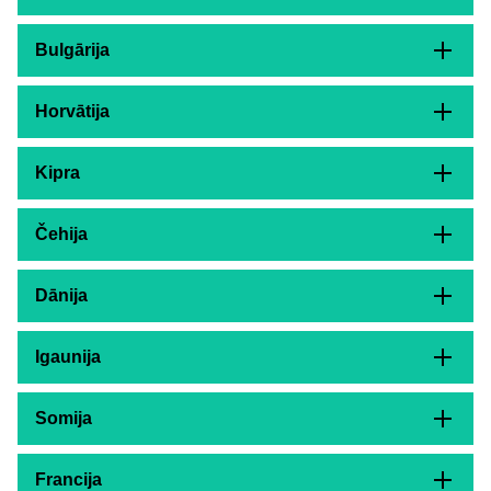
Bulgārija
Horvātija
Kipra
Čehija
Dānija
Igaunija
Somija
Francija