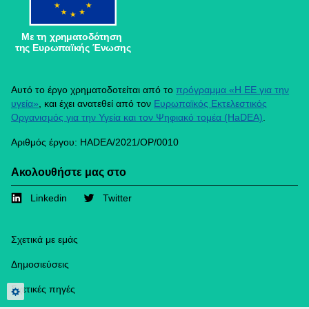
Με τη χρηματοδότηση
της Ευρωπαϊκής Ένωσης
Αυτό το έργο χρηματοδοτείται από το
πρόγραμμα «Η ΕΕ για την
υγεία»
, και έχει ανατεθεί από τον
Ευρωπαϊκός Εκτελεστικός
Οργανισμός για την Υγεία και τον Ψηφιακό τομέα (HaDEA)
.
Αριθμός έργου: HADEA/2021/OP/0010
Ακολουθήστε μας στο
Linkedin
Twitter
Footer
Σχετικά με εμάς
Δημοσιεύσεις
Σχετικές πηγές
Privacy settings