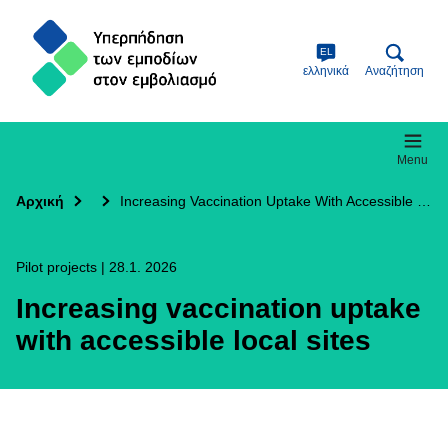
Skip
to
main
EL
content
ελληνικά
Αναζήτηση
Menu
Αρχική
Increasing Vaccination Uptake With Accessible Local Sites
Pilot projects
|
28.1. 2026
Increasing vaccination uptake
with accessible local sites