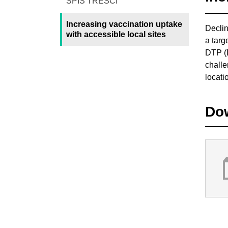
SPIS TREŚCI
Increasing vaccination uptake
Declin
with accessible local sites
a targ
DTP (D
challe
locati
Do