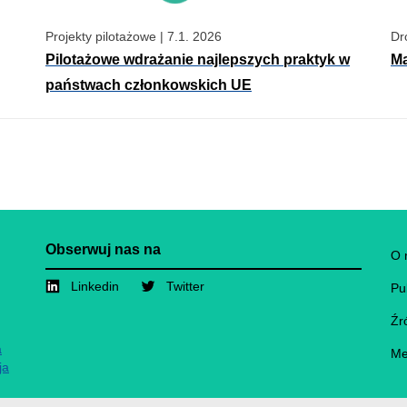
Projekty pilotażowe
|
7.1. 2026
Dr
Pilotażowe wdrażanie najlepszych praktyk w
Ma
państwach członkowskich UE
Obserwuj nas na
F
O 
Linkedin
Twitter
Pu
Źr
a
Me
ja