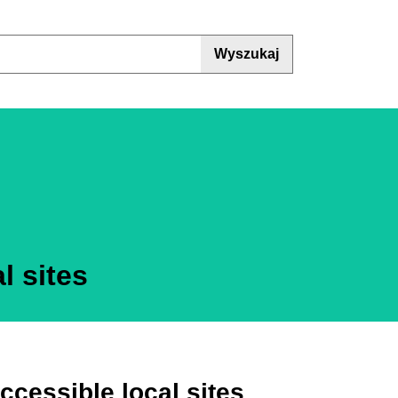
Wyszukaj
l sites
ccessible local sites