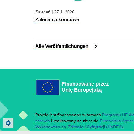
Zaleceń
|
27.1. 2026
Zalecenia końcowe
Alle Veröffentlichungen
Finansowane przez
Unię Europejską
Projekt jest finansowany w ramach
Programu UE dl
zdrowia
i realizowany na zlecenie
Europejska Agenc
Privacy settings
Wykonawcza ds. Zdrowia i Cyfryzacji (HaDEA)
.