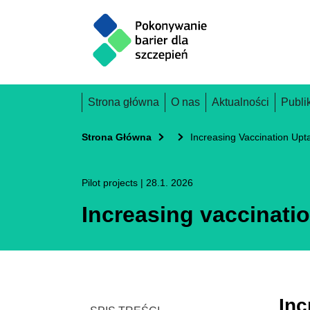
Skip
to
main
content
Main
Strona główna
O nas
Aktualności
Publi
navigation
Strona Główna
Increasing Vaccination Upt
Pilot projects
|
28.1. 2026
Increasing vaccinatio
Inc