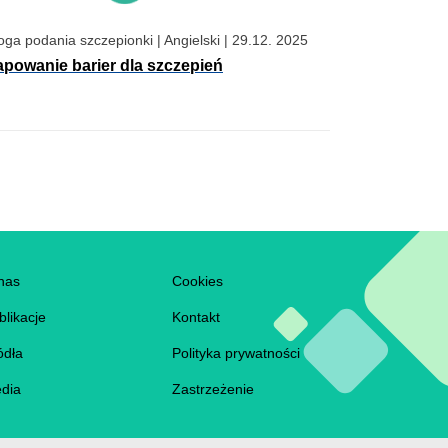
oga podania szczepionki
|
Angielski
|
29.12. 2025
powanie barier dla szczepień
ooter
nas
Cookies
blikacje
Kontakt
ódła
Polityka prywatności
dia
Zastrzeżenie