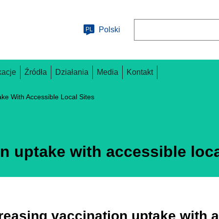
Wyszukaj
Polski
PL
kacje
Źródła
Działania
Media
Kontakt
ake With Accessible Local Sites
n uptake with accessible loca
reasing vaccination uptake with a