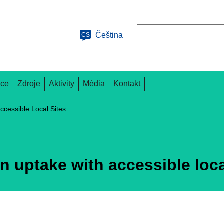
Hledat
Čeština
CS
ace
Zdroje
Aktivity
Média
Kontakt
ccessible Local Sites
n uptake with accessible loca