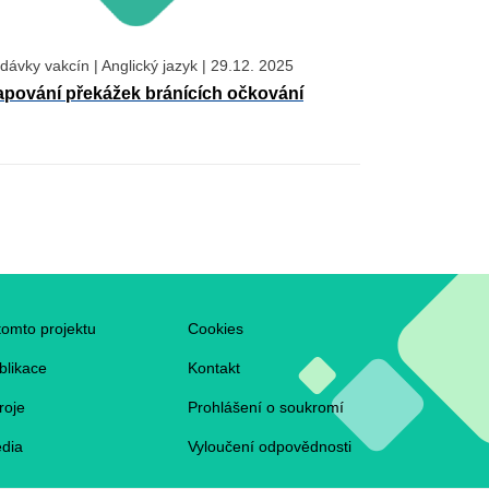
dávky vakcín
|
Anglický jazyk
|
29.12. 2025
pování překážek bránících očkování
ooter
tomto projektu
Cookies
blikace
Kontakt
roje
Prohlášení o soukromí
dia
Vyloučení odpovědnosti