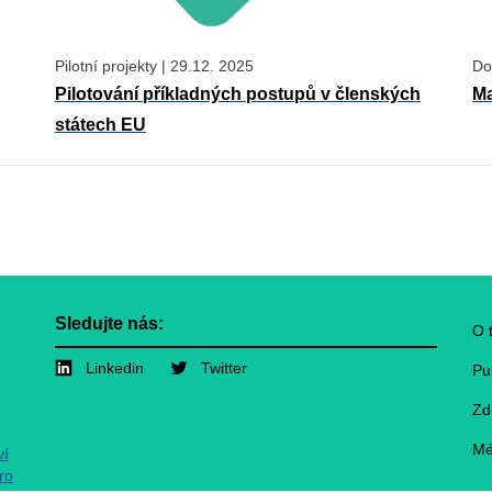
Pilotní projekty
|
29.12. 2025
Do
Pilotování příkladných postupů v členských
Ma
státech EU
Sledujte nás:
F
O 
Linkedin
Twitter
Pu
Zd
Mé
ví
ro