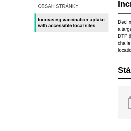
Inc
OBSAH STRÁNKY
Increasing vaccination uptake
Declin
with accessible local sites
a targ
DTP (D
challe
locati
St