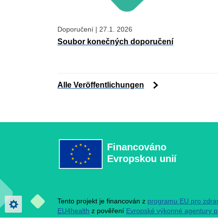
Doporučení
|
27.1. 2026
Soubor konečných doporučení
Alle Veröffentlichungen
Financováno
Evropskou unií
Tento projekt je financován z
programu EU pro zdra
Privacy settings
EU4health
z pověření
Evropské výkonné agentury p