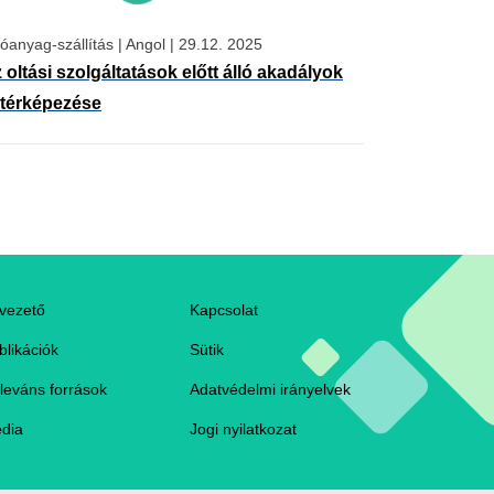
tóanyag-szállítás
|
Angol
|
29.12. 2025
 oltási szolgáltatások előtt álló akadályok
ltérképezése
ooter
vezető
Kapcsolat
blikációk
Sütik
leváns források
Adatvédelmi irányelvek
dia
Jogi nyilatkozat