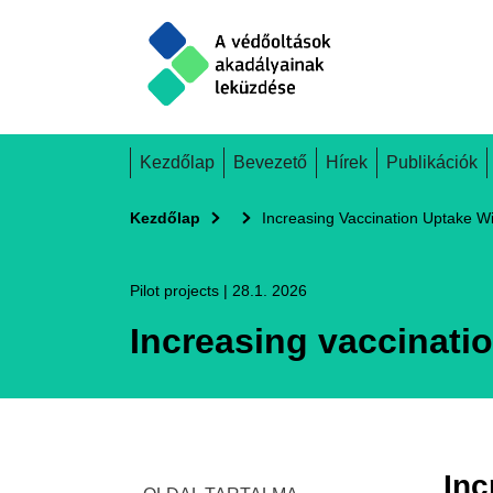
Skip
to
main
content
Main
Kezdőlap
Bevezető
Hírek
Publikációk
navigation
Kezdőlap
Increasing Vaccination Uptake Wi
Pilot projects
|
28.1. 2026
Increasing vaccinatio
Inc