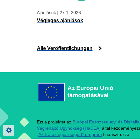
Ajánlások
|
27.1. 2026
Végleges ajánlások
Alle Veröffentlichungen
Az Európai Unió
támogatásával
Ezt a projektet az
Európai Egészségügyi és Digitális
Végrehajtó Ügynökség (HaDEA)
által kezdeményeze
Privacy settings
„Az EU az egészségért” program
finanszírozza.