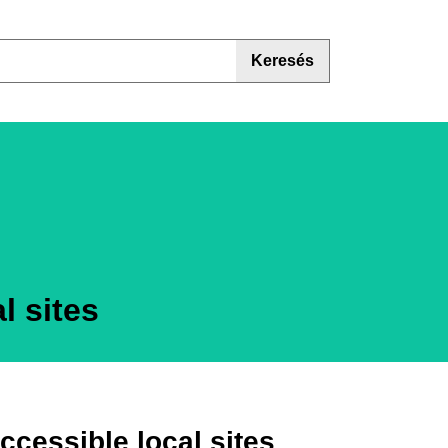
Keresés
l sites
ccessible local sites