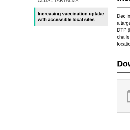
OLDAL TARTALMA
Increasing vaccination uptake
Declin
with accessible local sites
a targ
DTP (D
challe
locati
Do