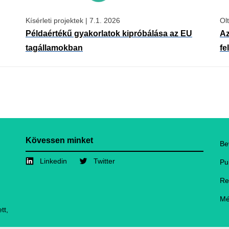
Kísérleti projektek
|
7.1. 2026
Ol
Példaértékű gyakorlatok kipróbálása az EU
Az
tagállamokban
fe
Kövessen minket
F
Be
Linkedin
Twitter
Pu
Re
Mé
tt,