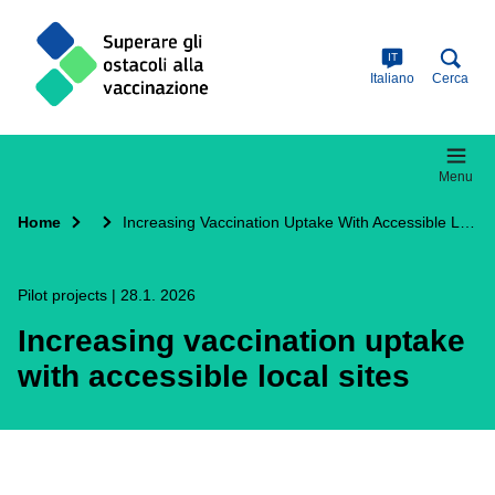
Skip
to
main
IT
content
Italiano
Cerca
Menu
Home
Increasing Vaccination Uptake With Accessible Local Sites
Pilot projects
|
28.1. 2026
Increasing vaccination uptake
with accessible local sites