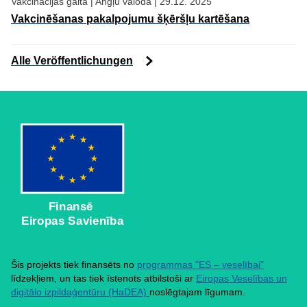
Vakcinācijas gaita
|
Angļu valodā
|
29.12. 2025
Vakcinēšanas pakalpojumu šķēršļu kartēšana
Alle Veröffentlichungen
Finansē
Eiropas Savienība
Šis projekts tiek finansēts no
programmas "ES – veselībai"
līdzekļiem, un tas tiek īstenots atbilstoši ar
Eiropas Veselības un
digitālo izpildaģentūru (HaDEA)
noslēgtajam līgumam.