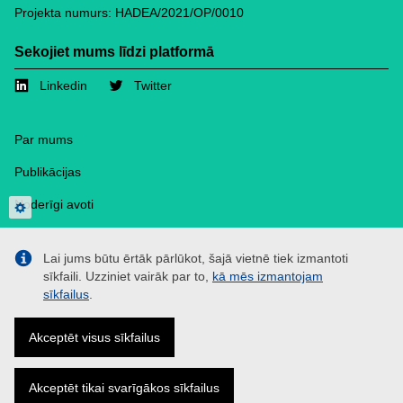
Projekta numurs: HADEA/2021/OP/0010
Sekojiet mums līdzi platformā
Linkedin
Twitter
Footer
Par mums
Publikācijas
Noderīgi avoti
Privacy settings
Preses sadaļa
Lai jums būtu ērtāk pārlūkot, šajā vietnē tiek izmantoti
Kontakti
sīkfaili. Uzziniet vairāk par to,
kā mēs izmantojam
sīkfailus
.
Sīkfailus
Privātuma politika
Akceptēt visus sīkfailus
Atruna
Akceptēt tikai svarīgākos sīkfailus