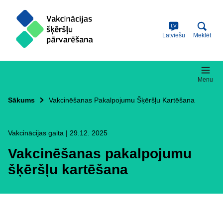
Skip
Vakcinēšanas
to
main
LV
content
Latviešu
Meklēt
Menu
Sākums
Vakcinēšanas Pakalpojumu Šķēršļu Kartēšana
Vakcinācijas gaita
|
29.12. 2025
Vakcinēšanas pakalpojumu
šķēršļu kartēšana