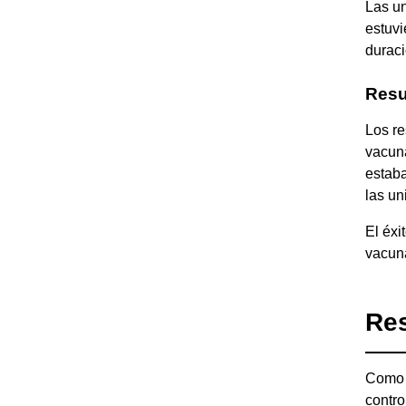
Las un
estuvi
duraci
Resu
Los re
vacuna
estaba
las u
El éxi
vacuna
Res
Como p
contro