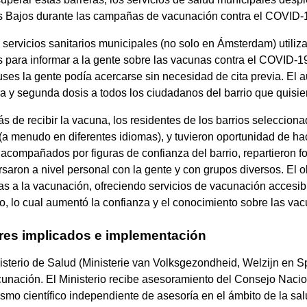
s Bajos durante las campañas de vacunación contra el COVID-1
 servicios sanitarios municipales (no solo en Ámsterdam) utili
s para informar a la gente sobre las vacunas contra el COVID-1
ses la gente podía acercarse sin necesidad de cita previa. El a
a y segunda dosis a todos los ciudadanos del barrio que quisi
 de recibir la vacuna, los residentes de los barrios seleccion
(a menudo en diferentes idiomas), y tuvieron oportunidad de hac
acompañados por figuras de confianza del barrio, repartieron fol
saron a nivel personal con la gente y con grupos diversos. El o
as a la vacunación, ofreciendo servicios de vacunación accesib
o, lo cual aumentó la confianza y el conocimiento sobre las va
res implicados e implementación
isterio de Salud (Ministerie van Volksgezondheid, Welzijn en S
unación. El Ministerio recibe asesoramiento del Consejo Naci
smo científico independiente de asesoría en el ámbito de la salu