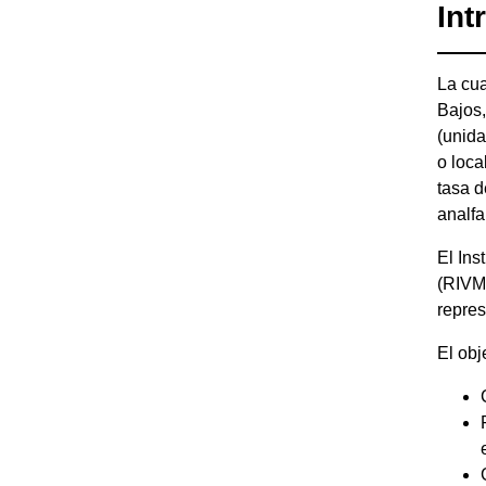
Int
La cua
Bajos,
(unida
o loca
tasa d
analf
El Ins
(RIVM)
repres
El obj