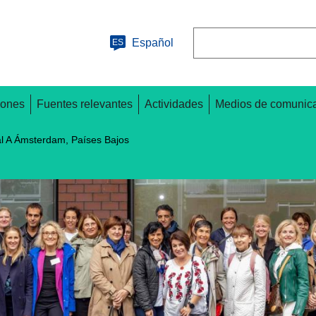
Buscar
Español
ES
iones
Fuentes relevantes
Actividades
Medios de comunic
al A Ámsterdam, Países Bajos