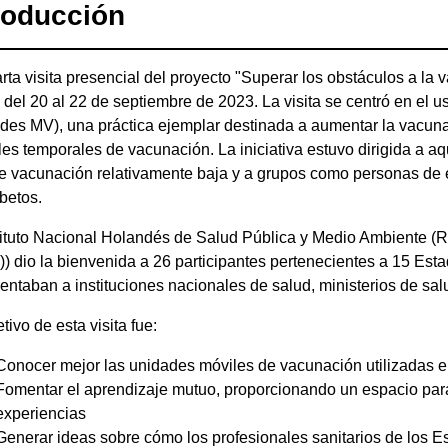
roducción
rta visita presencial del proyecto "Superar los obstáculos a l
 del 20 al 22 de septiembre de 2023. La visita se centró en el
des MV), una práctica ejemplar destinada a aumentar la vacun
les temporales de vacunación. La iniciativa estuvo dirigida a a
e vacunación relativamente baja y a grupos como personas de 
abetos.
tituto Nacional Holandés de Salud Pública y Medio Ambiente (Ri
) dio la bienvenida a 26 participantes pertenecientes a 15 Est
entaban a instituciones nacionales de salud, ministerios de sal
etivo de esta visita fue:
Conocer mejor las unidades móviles de vacunación utilizadas e
Fomentar el aprendizaje mutuo, proporcionando un espacio para
experiencias
Generar ideas sobre cómo los profesionales sanitarios de los Es