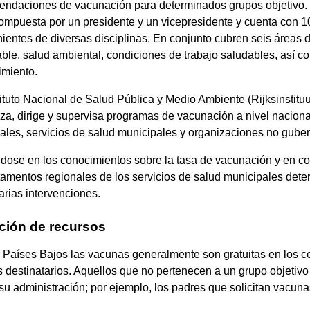
ndaciones de vacunación para determinados grupos objetivo. 
ompuesta por un presidente y un vicepresidente y cuenta con 1
ientes de diversas disciplinas. En conjunto cubren seis áreas de
ble, salud ambiental, condiciones de trabajo saludables, así co
imiento.
tituto Nacional de Salud Pública y Medio Ambiente (Rijksinstit
za, dirige y supervisa programas de vacunación a nivel nacion
ales, servicios de salud municipales y organizaciones no gub
ose en los conocimientos sobre la tasa de vacunación y en con
amentos regionales de los servicios de salud municipales dete
rias intervenciones.
ción de recursos
 Países Bajos las vacunas generalmente son gratuitas en los c
 destinatarios. Aquellos que no pertenecen a un grupo objetivo
u administración; por ejemplo, los padres que solicitan vacunas 