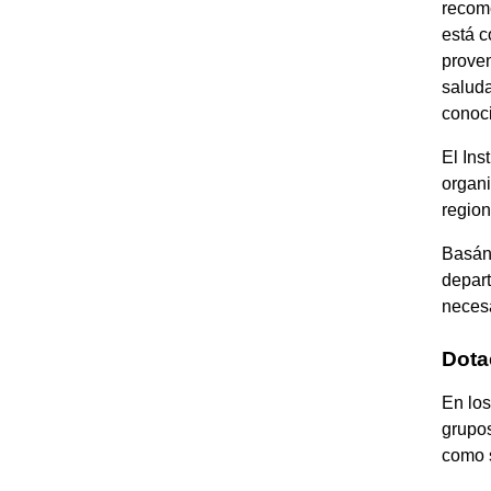
recome
está c
proven
saluda
conoc
El Ins
organi
region
Basánd
depart
necesa
Dota
En los
grupos
como s