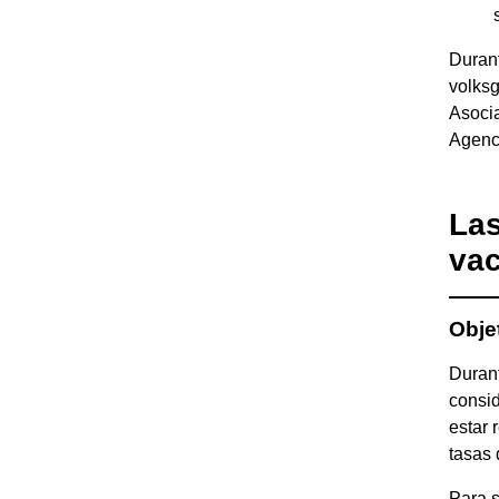
Durant
volks
Asoci
Agenci
Las
vac
Obje
Durant
consid
estar 
tasas
Para s