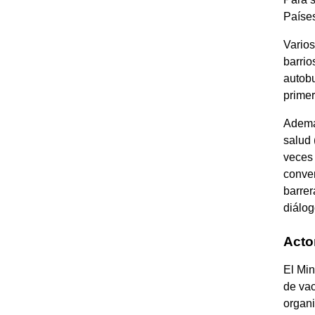
Paíse
Varios
barrio
autobu
primer
Además
salud 
veces 
conver
barrer
diálog
Acto
El Min
de vac
organi